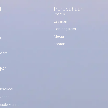
d
Perusahaan
Produk
Layanan
Tentang Kami
Media
g
Kontak
eare
ori
ansducer
Marine
Radio Marine