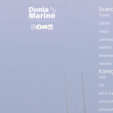
Bran
Furuno
Garmin
Haigo
Samyun
Seafirst
Shakesp
Yamaha
Kateg
ADS
AIS
AIS & Tr
Antena 
Antena 