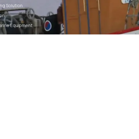
ng Solution
ion
arine Equipment
t
ommunication
tch
TS RESERVED
SYA