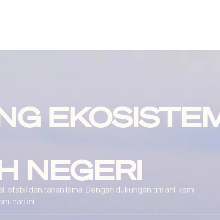
NG EKOSISTE
H NEGERI
, stabil dan tahan lama. Dengan dukungan tim ahli kami
 hari ini.