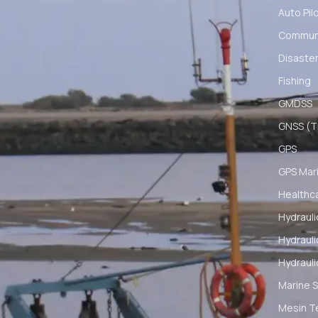
Auto Pil
Communi
Disaster
Fishing
GMDSS
GNSS (Ti
GPS
GPS Mar
Healthc
Hydrauli
Hydrauli
Hydrauli
Marine S
Mesin T