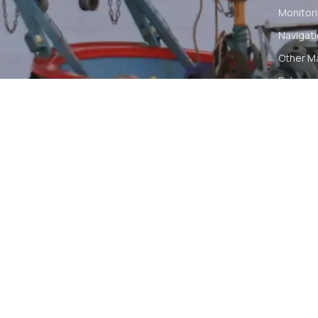
Monitori
Navigat
Other M
Pelumas
Power Ki
Radio C
Smartwa
© 2026 PT DUNIA MARINE INTERNUSA | ALL RIGH