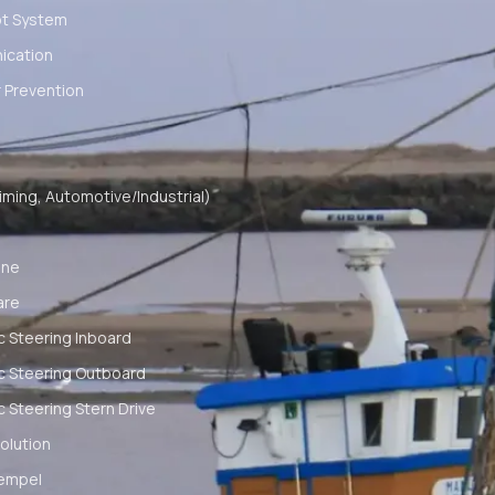
ot System
cation
 Prevention
ming, Automotive/Industrial)
ine
are
c Steering Inboard
c Steering Outboard
c Steering Stern Drive
olution
empel