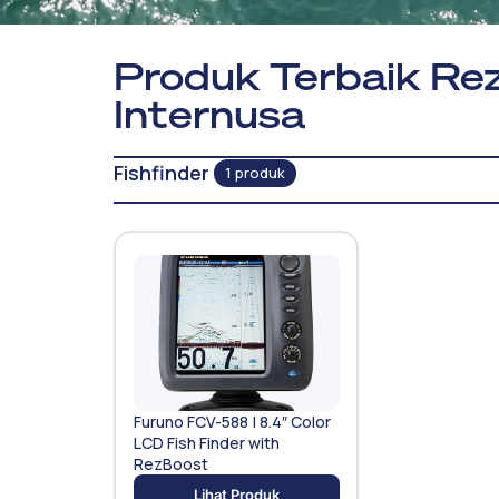
Produk Terbaik Rez
Internusa
Fishfinder
1 produk
Furuno FCV-588 | 8.4″ Color
LCD Fish Finder with
RezBoost
Lihat Produk