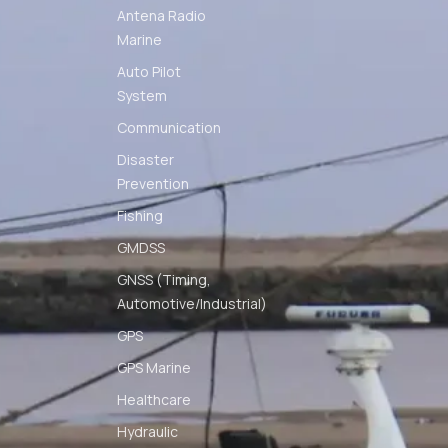
Antena Radio
Marine
Auto Pilot
System
Communication
Disaster
Prevention
Fishing
GMDSS
GNSS (Timing,
Automotive/Industrial)
GPS
GPS Marine
Healthcare
Hydraulic