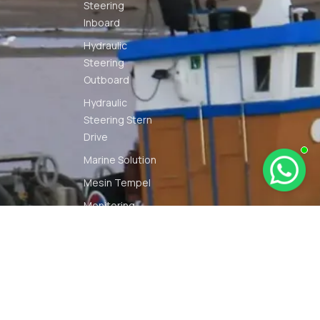
Steering
Inboard
Hydraulic
Steering
Outboard
Hydraulic
Steering Stern
Drive
Marine Solution
Mesin Tempel
Monitoring
Solution
Navigation
Other Marine
Equipment
Pelumas