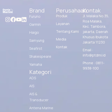
Brand
Perusahaan
Kontak
Produk
Jl. Malaka No.35,
Furuno
Roa Malaka,
Layanan
Garmin
Kec. Tambora,
Tentang Kami
jakarta, Daerah
Haigo
Khusus Ibukota
Media
Samyung
Jakarta 11230
Kontak
Seafirst
Email :
info@ptdmi.id
Shakespeare
Phone : 0811-
Yamaha
9938-100
Kategori
ADS
AIS
AIS &
Transducer
Antena Marine