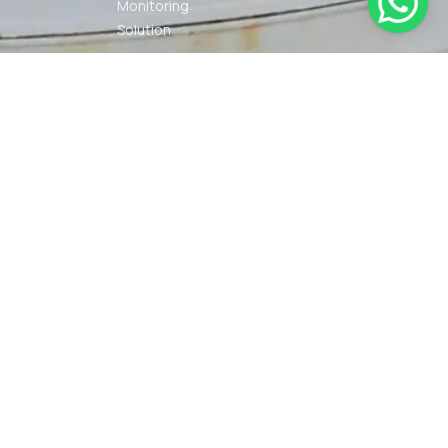
Monitoring
Solution
Navigation
Other Marine
Equipment
Pelumas
Power Kit
Radio
Communication
Smartwatch
© 2026 PT DUNIA MARINE
SYARAT
KEBIJAKAN
INTERNUSA | ALL RIGHTS
KETENTUAN
PRIVASI
RESERVED