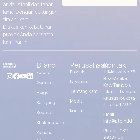
andal, stabil dan tahan
lama. Dengan dukungan
tim ahli kami
Diskusikan kebutuhan
proyek Anda bersama
kami hari ini.
Brand
Perusahaan
Kontak
Produk
Jl. Malaka No.35,
Furuno
Roa Malaka,
Layanan
Garmin
Kec. Tambora,
Tentang Kami
jakarta, Daerah
Haigo
Khusus Ibukota
Media
Samyung
Jakarta 11230
Kontak
Seafirst
Email :
info@ptdmi.id
Shakespeare
Phone : 0811-
Yamaha
9938-100