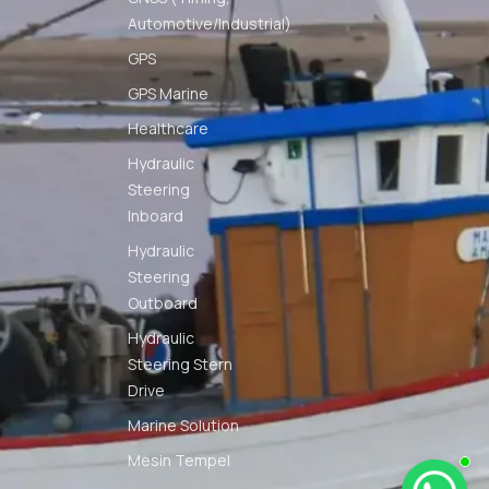
Automotive/Industrial)
GPS
GPS Marine
Healthcare
Hydraulic
Steering
Inboard
Hydraulic
Steering
Outboard
Hydraulic
Steering Stern
Drive
Marine Solution
Mesin Tempel