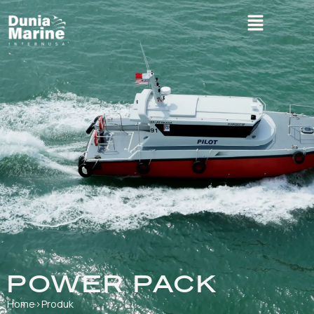
POWER PACK
Home
›
Produk