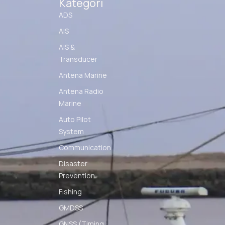
Kategori
ADS
AIS
AIS &
Transducer
Antena Marine
Antena Radio
Marine
Auto Pilot
System
Communication
Disaster
Prevention
Fishing
GMDSS
GNSS (Timing,