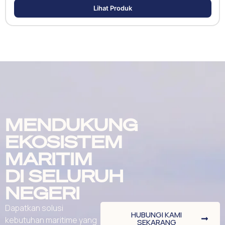
Lihat Produk
MENDUKUNG
EKOSISTEM
MARITIM
DI SELURUH
NEGERI
Dapatkan solusi
HUBUNGI KAMI
kebutuhan maritime yang
SEKARANG