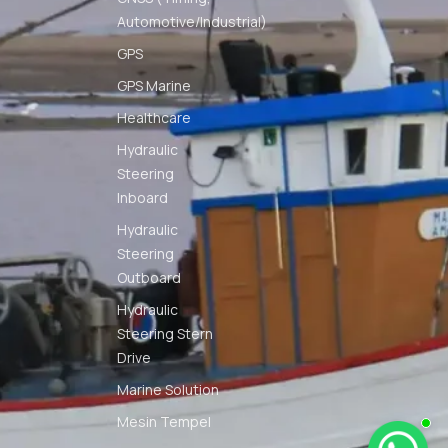
Automotive/Industrial)
GPS
GPS Marine
Healthcare
Hydraulic
Steering
Inboard
Hydraulic
Steering
Outboard
Hydraulic
Steering Stern
Drive
Marine Solution
Mesin Tempel