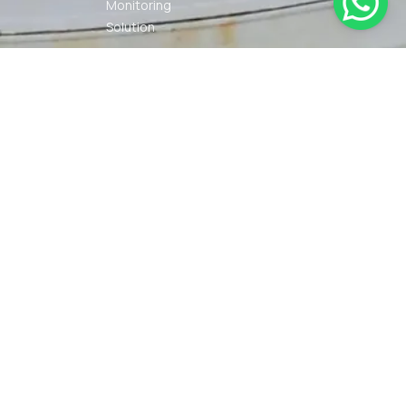
Monitoring
Solution
Navigation
Other Marine
Equipment
Pelumas
Power Kit
Radio
Communication
Smartwatch
© 2026 PT DUNIA MARINE
SYARAT
KEBIJAKAN
INTERNUSA | ALL RIGHTS
KETENTUAN
PRIVASI
RESERVED