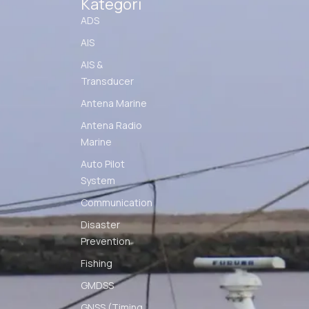
Kategori
ADS
AIS
AIS &
Transducer
Antena Marine
Antena Radio
Marine
Auto Pilot
System
Communication
Disaster
Prevention
Fishing
GMDSS
GNSS (Timing,