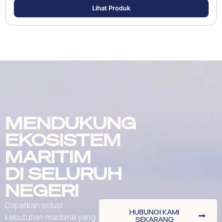
Lihat Produk
MENDUKUNG
EKOSISTEM
MARITIM
DI SELURUH
NEGERI
Dapatkan solusi
HUBUNGI KAMI
kebutuhan maritime yang
SEKARANG