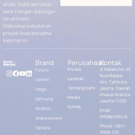
andal, stabil dan tahan
lama. Dengan dukungan
tim ahli kami
Diskusikan kebutuhan
proyek Anda bersama
kami hari ini.
Brand
Perusahaan
Kontak
Produk
Jl. Malaka No.35,
Furuno
Roa Malaka,
Layanan
Garmin
Kec. Tambora,
Tentang Kami
jakarta, Daerah
Haigo
Khusus Ibukota
Media
Samyung
Jakarta 11230
Kontak
Seafirst
Email :
info@ptdmi.id
Shakespeare
Phone : 0811-
Yamaha
9938-100