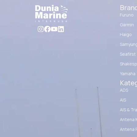
Bran
Furuno
Garmin
Haigo
Samyun
Seafirst
Shakesp
Yamaha
Kateg
ADS
AIS
AIS & Tr
Antena 
Antena 