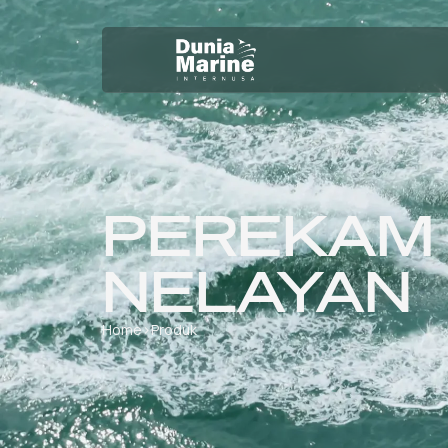
PEREKAM 
NELAYAN
Home
›
Produk