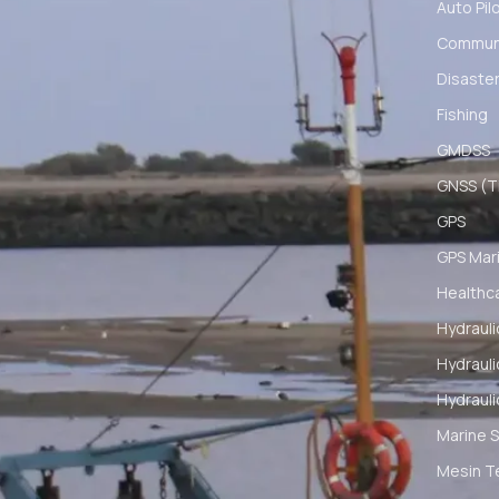
Auto Pil
Communi
Disaster
Fishing
GMDSS
GNSS (Ti
GPS
GPS Mar
Healthc
Hydrauli
Hydrauli
Hydrauli
Marine S
Mesin T