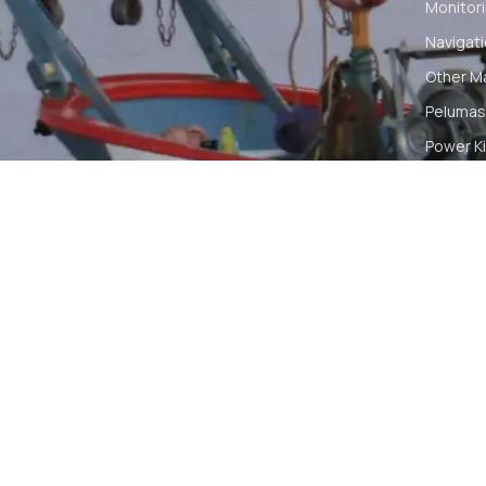
Monitori
Navigat
Other M
Pelumas
Power Ki
Radio C
Smartwa
© 2026 PT DUNIA MARINE INTERNUSA | ALL RIGH