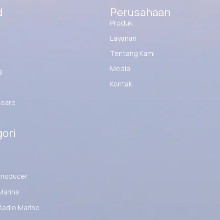
d
Perusahaan
Produk
Layanan
Tentang Kami
Media
g
Kontak
eare
ori
ansducer
Marine
Radio Marine