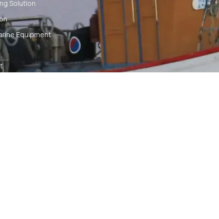
ng Solution
ion
arine Equipment
t
ommunication
tch
TS RESERVED
SYA