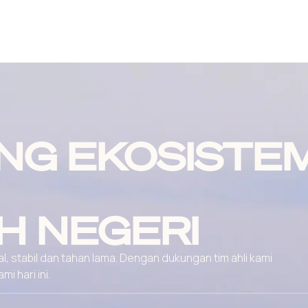
NG EKOSISTE
H NEGERI
, stabil dan tahan lama. Dengan dukungan tim ahli kami
 hari ini.