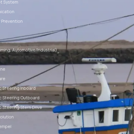
ot System
cation
 Prevention
ming, Automotive/Industrial)
ine
are
c Steering Inboard
c Steering Outboard
c Steering Stern Drive
olution
empel