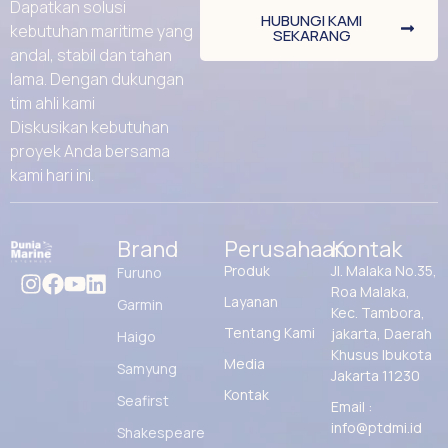
Dapatkan solusi
HUBUNGI KAMI
kebutuhan maritime yang
SEKARANG
andal, stabil dan tahan
lama. Dengan dukungan
tim ahli kami
Diskusikan kebutuhan
proyek Anda bersama
kami hari ini.
Brand
Perusahaan
Kontak
Produk
Jl. Malaka No.35,
Furuno
Roa Malaka,
Layanan
Garmin
Kec. Tambora,
Tentang Kami
jakarta, Daerah
Haigo
Khusus Ibukota
Media
Samyung
Jakarta 11230
Kontak
Seafirst
Email :
info@ptdmi.id
Shakespeare