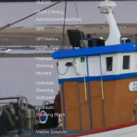
GMDSS
GNSS (Timing,
Automotive/Industrial)
GPS
GPS Marine
Healthcare
Hydraulic
Steering
Inboard
Hydraulic
Steering
Outboard
Hydraulic
Steering Stern
Drive
Marine Solution