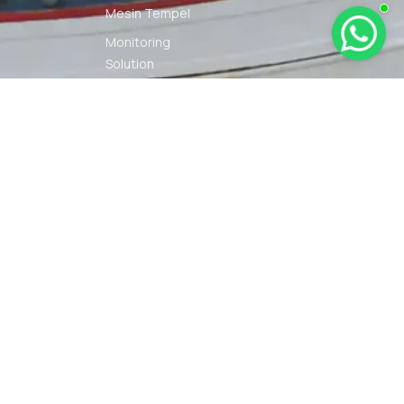
Mesin Tempel
Monitoring
Solution
Navigation
Other Marine
Equipment
Pelumas
Power Kit
Radio
Communication
Smartwatch
© 2026 PT DUNIA MARINE
SYARAT
KEBIJAKAN
INTERNUSA | ALL RIGHTS
KETENTUAN
PRIVASI
RESERVED