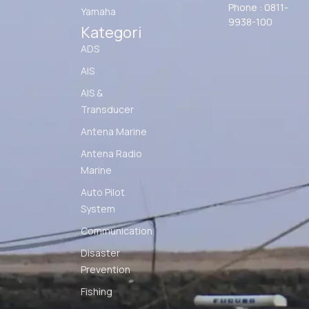
Phone : 0811-
Yamaha
9938-100
Kategori
ADS
AIS
AIS &
Transducer
Antena Marine
Antena Radio
Marine
Auto Pilot
System
Communication
Disaster
Prevention
Fishing