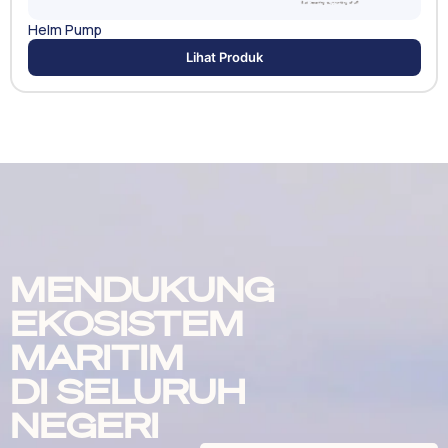
Helm Pump
Lihat Produk
MENDUKUNG
EKOSISTEM
MARITIM
DI SELURUH
NEGERI