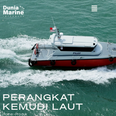
PERANGKAT
KEMUDI LAUT
Home
›
Produk