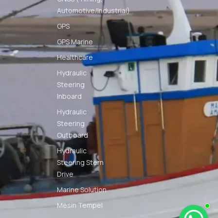
Automotive/Industrial)
GPS
GPS Marine
Healthcare
Hydraulic
Steering
Inboard
Hydraulic
Steering
Outboard
Hydraulic
Steering Stern
Drive
Marine Solution
Mesin Tempel