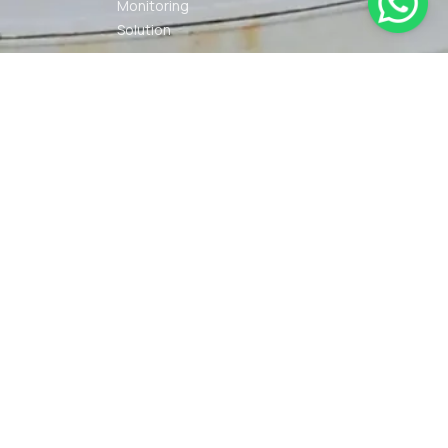
Monitoring
Solution
Navigation
Other Marine
Equipment
Pelumas
Power Kit
Radio
Communication
Smartwatch
© 2026 PT DUNIA MARINE
SYARAT
KEBIJAKAN
INTERNUSA | ALL RIGHTS
KETENTUAN
PRIVASI
RESERVED