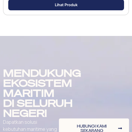
Lihat Produk
MENDUKUNG
EKOSISTEM
MARITIM
DI SELURUH
NEGERI
Dapatkan solusi
HUBUNGI KAMI
kebutuhan maritime yang
SEKARANG