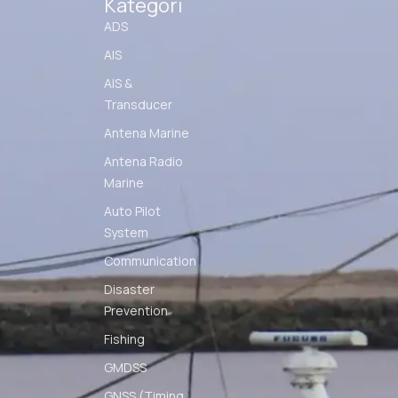
Kategori
ADS
AIS
AIS &
Transducer
Antena Marine
Antena Radio
Marine
Auto Pilot
System
Communication
Disaster
Prevention
Fishing
GMDSS
GNSS (Timing,