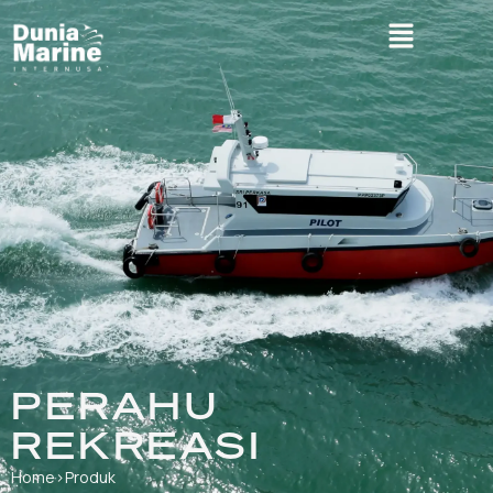
PERAHU
REKREASI
Home
›
Produk