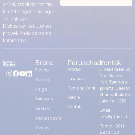
andal, stabil dan tahan
lama. Dengan dukungan
tim ahli kami
Diskusikan kebutuhan
proyek Anda bersama
kami hari ini.
Brand
Perusahaan
Kontak
Produk
Jl. Malaka No.35,
Furuno
Roa Malaka,
Layanan
Garmin
Kec. Tambora,
Tentang Kami
jakarta, Daerah
Haigo
Khusus Ibukota
Media
Samyung
Jakarta 11230
Kontak
Seafirst
Email :
info@ptdmi.id
Shakespeare
Phone : 0811-
Yamaha
9938-100