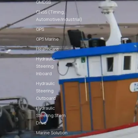
GMDSS
GNSS (Timing,
Automotive/Industrial)
GPS
GPS Marine
Healthcare
Hydraulic
Steering
Inboard
Hydraulic
Steering
Outboard
Hydraulic
Steering Stern
Drive
Marine Solution