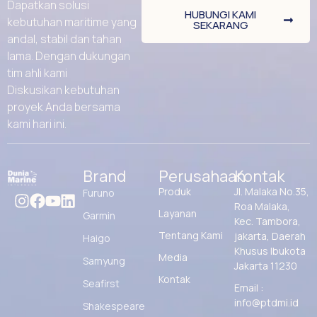
Dapatkan solusi
HUBUNGI KAMI
kebutuhan maritime yang
SEKARANG
andal, stabil dan tahan
lama. Dengan dukungan
tim ahli kami
Diskusikan kebutuhan
proyek Anda bersama
kami hari ini.
Brand
Perusahaan
Kontak
Produk
Jl. Malaka No.35,
Furuno
Roa Malaka,
Layanan
Garmin
Kec. Tambora,
Tentang Kami
jakarta, Daerah
Haigo
Khusus Ibukota
Media
Samyung
Jakarta 11230
Kontak
Seafirst
Email :
info@ptdmi.id
Shakespeare