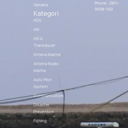
Phone : 0811-
Yamaha
9938-100
Kategori
ADS
AIS
AIS &
Transducer
Antena Marine
Antena Radio
Marine
Auto Pilot
System
Communication
Disaster
Prevention
Fishing