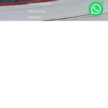
Mesin Tempel
Monitoring
Solution
Navigation
Other Marine
Equipment
Pelumas
Power Kit
Radio
Communication
Smartwatch
© 2026 PT DUNIA MARINE
SYARAT
KEBIJAKAN
INTERNUSA | ALL RIGHTS
KETENTUAN
PRIVASI
RESERVED