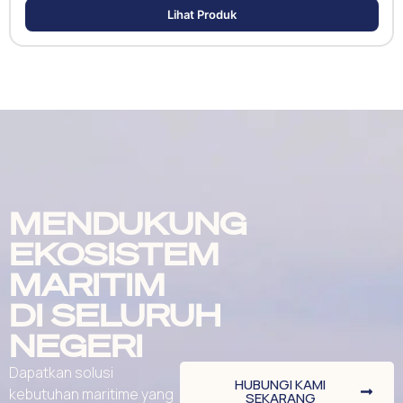
Lihat Produk
MENDUKUNG
EKOSISTEM
MARITIM
DI SELURUH
NEGERI
Dapatkan solusi
HUBUNGI KAMI
kebutuhan maritime yang
SEKARANG