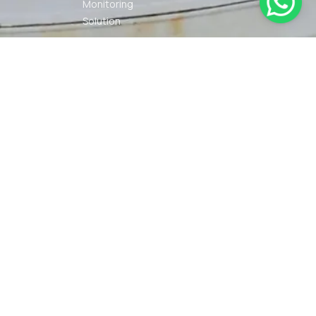
Monitoring
Solution
Navigation
Other Marine
Equipment
Pelumas
Power Kit
Radio
Communication
Smartwatch
© 2026 PT DUNIA MARINE
SYARAT
KEBIJAKAN
INTERNUSA | ALL RIGHTS
KETENTUAN
PRIVASI
RESERVED