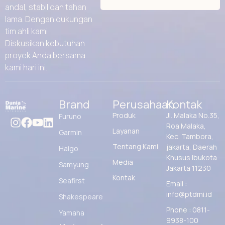
andal, stabil dan tahan
lama. Dengan dukungan
tim ahli kami
Diskusikan kebutuhan
proyek Anda bersama
kami hari ini.
Brand
Perusahaan
Kontak
Produk
Jl. Malaka No.35,
Furuno
Roa Malaka,
Layanan
Garmin
Kec. Tambora,
Tentang Kami
jakarta, Daerah
Haigo
Khusus Ibukota
Media
Samyung
Jakarta 11230
Kontak
Seafirst
Email :
info@ptdmi.id
Shakespeare
Phone : 0811-
Yamaha
9938-100