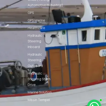
Automotive/Industrial)
GPS
GPS Marine
Healthcare
Hydraulic
Steering
Inboard
Hydraulic
Steering
Outboard
Hydraulic
Steering Stern
Drive
Marine Solution
Mesin Tempel