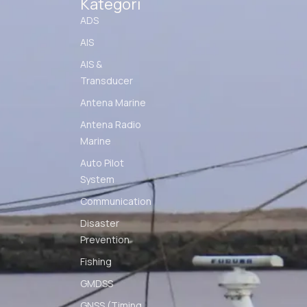
Kategori
ADS
AIS
AIS &
Transducer
Antena Marine
Antena Radio
Marine
Auto Pilot
System
Communication
Disaster
Prevention
Fishing
GMDSS
GNSS (Timing,