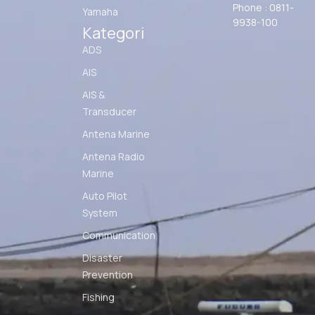
Phone : 0811-
Yamaha
9938-100
Kategori
ADS
AIS
AIS &
Transducer
Antena Marine
Antena Radio
Marine
Auto Pilot
System
Communication
Disaster
Prevention
Fishing