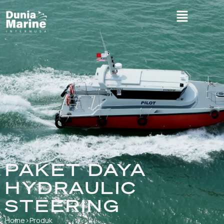
PAKET DAYA
HYDRAULIC
STEERING
Home
›
Produk