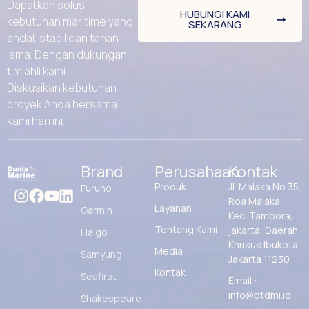
Dapatkan solusi
HUBUNGI KAMI
kebutuhan maritime yang
SEKARANG
andal, stabil dan tahan
lama. Dengan dukungan
tim ahli kami
Diskusikan kebutuhan
proyek Anda bersama
kami hari ini.
Brand
Perusahaan
Kontak
Produk
Jl. Malaka No.35,
Furuno
Roa Malaka,
Layanan
Garmin
Kec. Tambora,
Tentang Kami
jakarta, Daerah
Haigo
Khusus Ibukota
Media
Samyung
Jakarta 11230
Kontak
Seafirst
Email :
info@ptdmi.id
Shakespeare