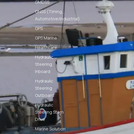
GMDSS
GNSS (Timing,
Automotive/Industrial)
GPS
GPS Marine
Healthcare
Hydraulic
Steering
Inboard
Hydraulic
Steering
Outboard
Hydraulic
Steering Stern
Drive
Marine Solution