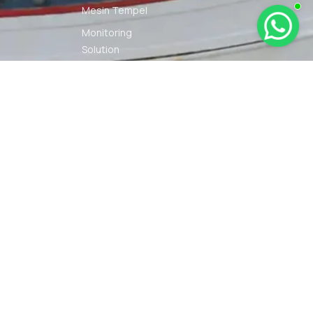
Mesin Tempel
Monitoring
Solution
Navigation
Other Marine
Equipment
Pelumas
Power Kit
Radio
Communication
Smartwatch
© 2026 PT DUNIA MARINE
SYARAT
KEBIJAKAN
INTERNUSA | ALL RIGHTS
KETENTUAN
PRIVASI
RESERVED