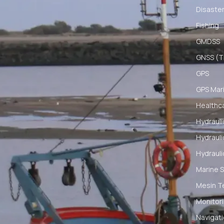
Disaster
Fishing
GMDSS
GNSS (Ti
GPS
GPS Mar
Healthc
Hydrauli
Hydrauli
Hydrauli
Marine S
Mesin T
Monitori
Navigat