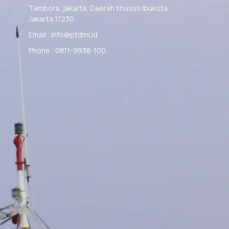
Tambora, jakarta, Daerah Khusus Ibukota
Jakarta 11230
Email : info@ptdmi.id
Phone : 0811-9938-100