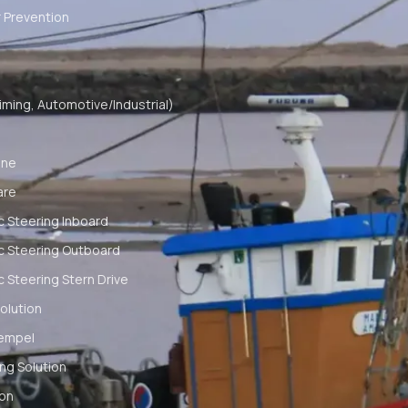
 Prevention
ming, Automotive/Industrial)
ine
are
c Steering Inboard
c Steering Outboard
c Steering Stern Drive
olution
empel
ng Solution
ion