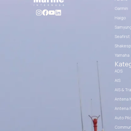
Garmin
Haigo
Samyun
Seafirst
Shakesp
Yamaha
Kateg
ADS
AIS
AIS & Tr
Antena 
Antena 
Auto Pil
Communi