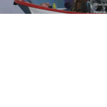
Other M
Pelumas
Power Ki
Radio C
Smartwa
© 2026 PT DUNIA MARINE INTERNUSA | ALL RIGH