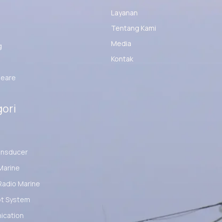
Layanan
Tentang Kami
Media
g
Kontak
eare
ori
ansducer
Marine
Radio Marine
ot System
cation