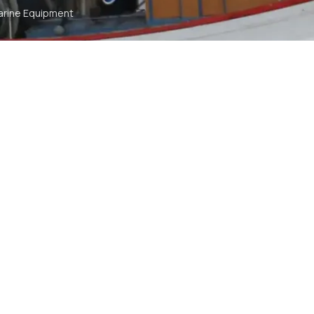
arine Equipment
t
ommunication
tch
TS RESERVED
SYA