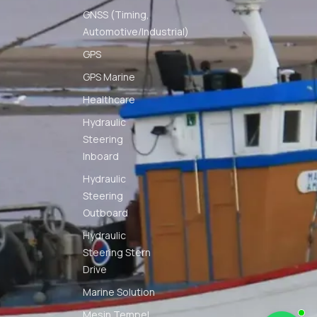
GNSS (Timing,
Automotive/Industrial)
GPS
GPS Marine
Healthcare
Hydraulic
Steering
Inboard
Hydraulic
Steering
Outboard
Hydraulic
Steering Stern
Drive
Marine Solution
Mesin Tempel