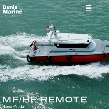
MF/HF REMOTE
Home
›
Produk