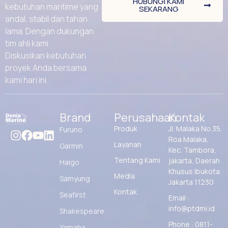
HUBUNGI KAMI
kebutuhan maritime yang
SEKARANG
andal, stabil dan tahan
lama. Dengan dukungan
tim ahli kami
Diskusikan kebutuhan
proyek Anda bersama
kami hari ini.
Brand
Perusahaan
Kontak
Produk
Jl. Malaka No.35,
Furuno
Roa Malaka,
Layanan
Garmin
Kec. Tambora,
Tentang Kami
jakarta, Daerah
Haigo
Khusus Ibukota
Media
Samyung
Jakarta 11230
Kontak
Seafirst
Email :
info@ptdmi.id
Shakespeare
Phone : 0811-
Yamaha