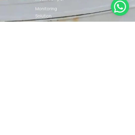
Monitoring
Solution
Navigation
Other Marine
Equipment
Pelumas
Power Kit
Radio
Communication
Smartwatch
© 2026 PT DUNIA MARINE
SYARAT
KEBIJAKAN
INTERNUSA | ALL RIGHTS
KETENTUAN
PRIVASI
RESERVED