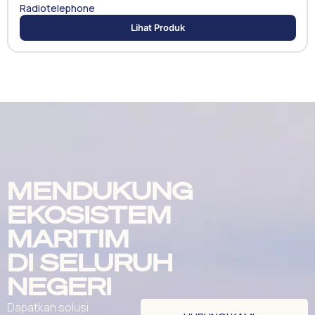
Radiotelephone
Lihat Produk
MENDUKUNG
EKOSISTEM
MARITIM
DI SELURUH
NEGERI
Dapatkan solusi