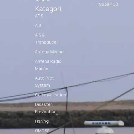
9938-100
Kategori
ADS
AIS
AIS &
Transducer
Antena Marine
Antena Radio
Marine
Auto Pilot
System
Communication
Disaster
Prevention
Fishing
GMDSS