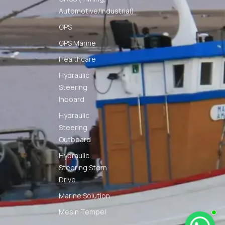
Automotive/Industrial)
GPS
GPS Marine
Healthcare
Hydraulic
Steering
Inboard
Hydraulic
Steering
Outboard
Hydraulic
Steering Stern
Drive
Marine Solution
Mesin Tempel