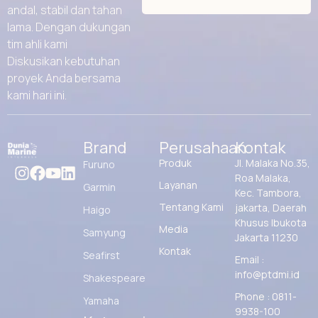
andal, stabil dan tahan
lama. Dengan dukungan
tim ahli kami
Diskusikan kebutuhan
proyek Anda bersama
kami hari ini.
Brand
Perusahaan
Kontak
Produk
Jl. Malaka No.35,
Furuno
Roa Malaka,
Layanan
Garmin
Kec. Tambora,
Tentang Kami
jakarta, Daerah
Haigo
Khusus Ibukota
Media
Samyung
Jakarta 11230
Kontak
Seafirst
Email :
info@ptdmi.id
Shakespeare
Phone : 0811-
Yamaha
9938-100