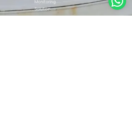
Monitoring
Solution
Navigation
Other Marine
Equipment
Pelumas
Power Kit
Radio
Communication
Smartwatch
© 2026 PT DUNIA MARINE
SYARAT
KEBIJAKAN
INTERNUSA | ALL RIGHTS
KETENTUAN
PRIVASI
RESERVED