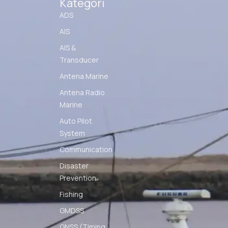
Kategori
ADS
AIS
AIS &
Transducer
Antena Marine
Antena Radio
Marine
Auto Pilot
System
Communication
Disaster
Prevention
Fishing
GMDSS
GNSS (Timing,