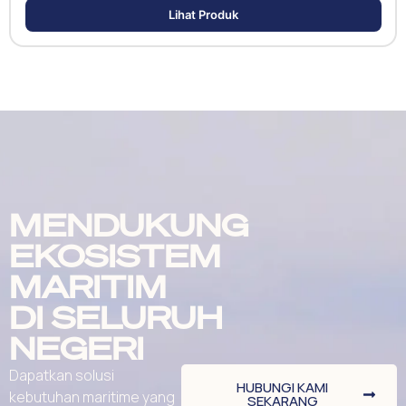
Lihat Produk
MENDUKUNG
EKOSISTEM
MARITIM
DI SELURUH
NEGERI
Dapatkan solusi
HUBUNGI KAMI
kebutuhan maritime yang
SEKARANG