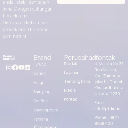
andal, stabil dan tahan
lama. Dengan dukungan
tim ahli kami
Diskusikan kebutuhan
proyek Anda bersama
kami hari ini.
Brand
Perusahaan
Kontak
Produk
Jl. Malaka No.35,
Furuno
Roa Malaka,
Layanan
Garmin
Kec. Tambora,
Tentang Kami
jakarta, Daerah
Haigo
Khusus Ibukota
Media
Samyung
Jakarta 11230
Kontak
Seafirst
Email :
info@ptdmi.id
Shakespeare
Phone : 0811-
Yamaha
9938-100
Kategori