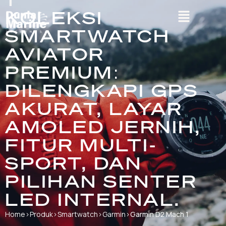
KOLEKSI
SMARTWATCH
AVIATOR
PREMIUM:
DILENGKAPI GPS
AKURAT, LAYAR
AMOLED JERNIH,
FITUR MULTI-
SPORT, DAN
PILIHAN SENTER
LED INTERNAL.
Home
›
Produk
›
Smartwatch
›
Garmin
›
Garmin D2 Mach 1