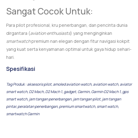
Sangat Cocok Untuk:
Para pilot profesional, kru penerbangan, dan pencinta dunia
dirgantara (
aviation enthusiasts
) yang menginginkan
smartwatch
premium nan elegan dengan fitur navigasi kokpit
yang kuat serta kenyamanan optimal untuk gaya hidup sehari-
hari.
Spesifikasi
Tag Produk :
aksesoris pilot
,
amoled aviation watch
,
aviation watch
,
aviator
smart watch
,
D2 Mach
,
D2 Mach 1
,
gadget
,
Garmin
,
Garmin D2 Mach 1
,
gps
smart watch
,
jam tangan penerbangan
,
jam tangan pilot
,
jam tangan
pintar
,
peralatan penerbangan
,
premium smartwatch
,
smart watch
,
smartwatch Garmin