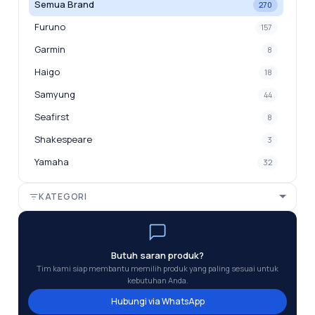
Semua Brand
270
Furuno
157
Garmin
8
Haigo
18
Samyung
44
Seafirst
8
Shakespeare
3
Yamaha
32
KATEGORI
Butuh saran produk?
Tim kami siap membantu memilih produk yang paling sesuai untuk
kebutuhan Anda.
Hubungi via WhatsApp