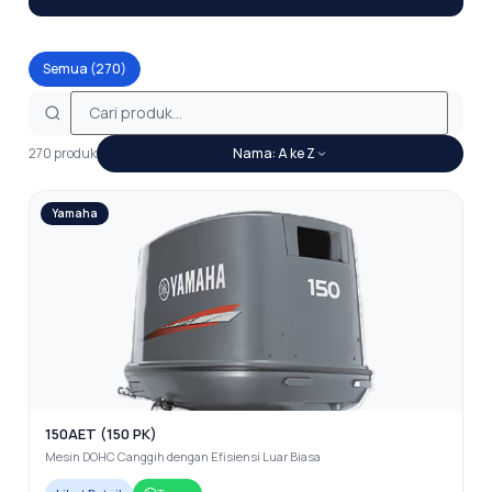
Semua (270)
270 produk
Nama: A ke Z
Yamaha
150AET (150 PK)
Mesin DOHC Canggih dengan Efisiensi Luar Biasa