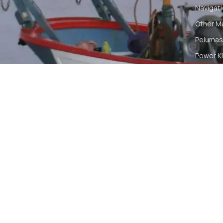
Navigat
Other M
Pelumas
Power Ki
Radio C
Smartwa
© 2026 PT DUNIA MARINE INTERNUSA | ALL RIGH