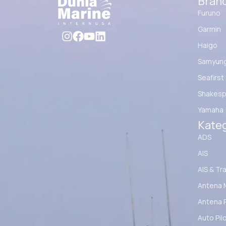
Bran
Furuno
Garmin
Haigo
Samyun
Seafirst
Shakesp
Yamaha
Kateg
ADS
AIS
AIS & Tr
Antena 
Antena 
Auto Pil