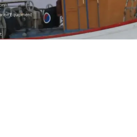
ion
arine Equipment
t
ommunication
tch
TS RESERVED
SYA