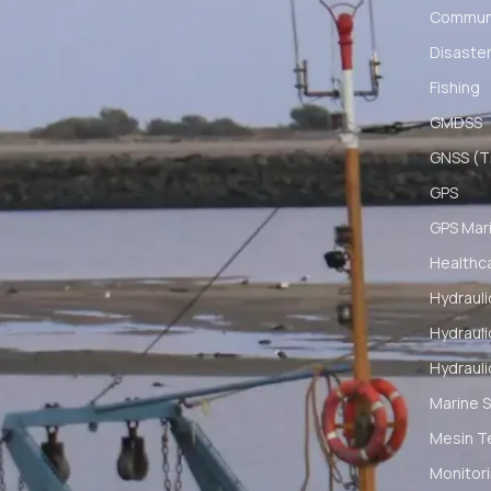
Communi
Disaster
Fishing
GMDSS
GNSS (Ti
GPS
GPS Mar
Healthc
Hydrauli
Hydrauli
Hydrauli
Marine S
Mesin T
Monitori