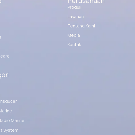
d
Perusahaan
Produk
Layanan
Tentang Kami
Media
g
Kontak
eare
ori
ansducer
Marine
Radio Marine
ot System