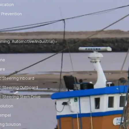
cation
 Prevention
ming, Automotive/Industrial)
ine
are
c Steering Inboard
c Steering Outboard
c Steering Stern Drive
olution
empel
ng Solution