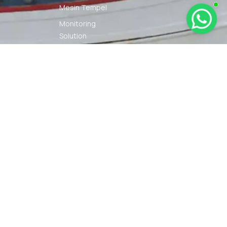
Mesin Tempel
Monitoring
Solution
Navigation
Other Marine
Equipment
Pelumas
Power Kit
Radio
Communication
Smartwatch
© 2026 PT DUNIA MARINE
SYARAT
KEBIJAKAN
INTERNUSA | ALL RIGHTS
KETENTUAN
PRIVASI
RESERVED