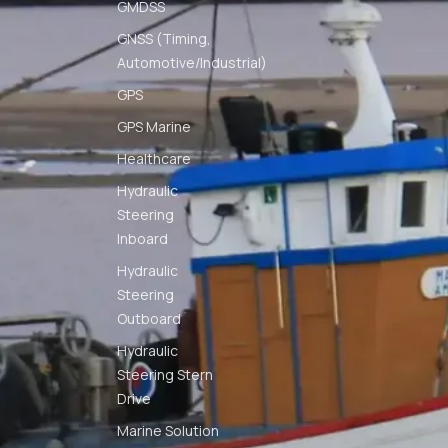
GMDSS
GNSS (Timing,
Automotive/Industrial)
GPS
GPS Marine
Healthcare
Hydraulic
Steering
Inboard
Hydraulic
Steering
Outboard
Hydraulic
Steering Stern
Drive
Marine Solution