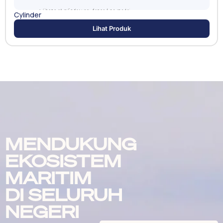
Cylinder
Lihat Produk
MENDUKUNG
EKOSISTEM
MARITIM
DI SELURUH
NEGERI