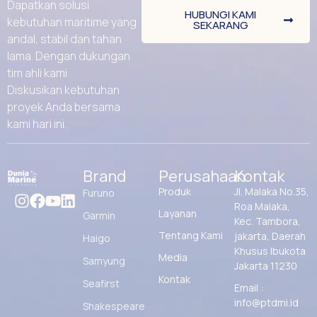
Dapatkan solusi
HUBUNGI KAMI
kebutuhan maritime yang
SEKARANG
andal, stabil dan tahan
lama. Dengan dukungan
tim ahli kami
Diskusikan kebutuhan
proyek Anda bersama
kami hari ini.
Brand
Perusahaan
Kontak
Produk
Jl. Malaka No.35,
Furuno
Roa Malaka,
Layanan
Garmin
Kec. Tambora,
Tentang Kami
jakarta, Daerah
Haigo
Khusus Ibukota
Media
Samyung
Jakarta 11230
Kontak
Seafirst
Email :
info@ptdmi.id
Shakespeare